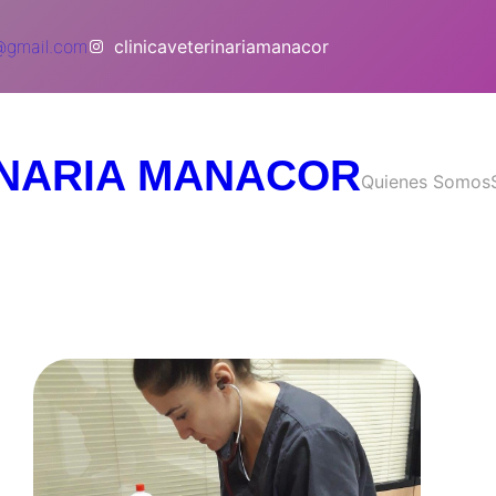
r@gmail.com
clinicaveterinariamanacor
INARIA MANACOR
Quienes Somos