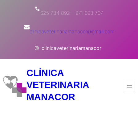
625 734 892 – 971 093 707
clinicaveterinariamanacor@gmail.com
clinicaveterinariamanacor
CLÍNICA
VETERINARIA
MANACOR