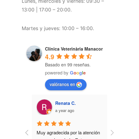
Lunes, miércoles y viernes: 09:30 –
13:00 | 17:00 – 20:00.
Martes y jueves: 10:00 – 16:00.
Clínica Veterinària Manacor
4.9
Basado en 99 reseñas.
powered by
G
o
o
g
l
e
valóranos en
.
Renata C.
Jord
a year ago
a ye
ada con su 
Muy agradecida por la atención 
Excelente tra